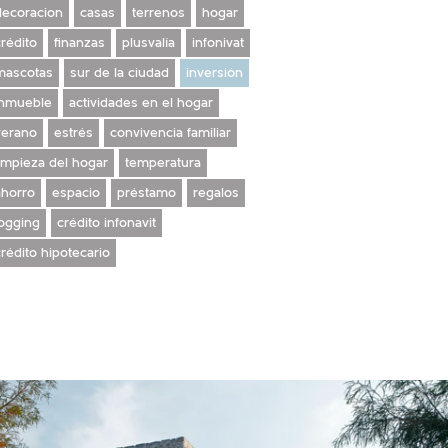
decoracion
casas
terrenos
hogar
crédito
finanzas
plusvalía
infonivat
mascotas
sur de la ciudad
inversión
inmueble
actividades en el hogar
verano
estrés
convivencia familiar
limpieza del hogar
temperatura
ahorro
espacio
préstamo
regalos
jogging
crédito infonavit
crédito hipotecario