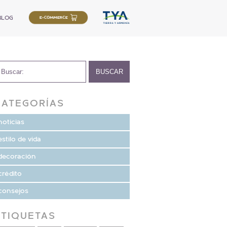
BLOG
CATEGORÍAS
noticias
estilo de vida
decoración
crédito
consejos
ETIQUETAS