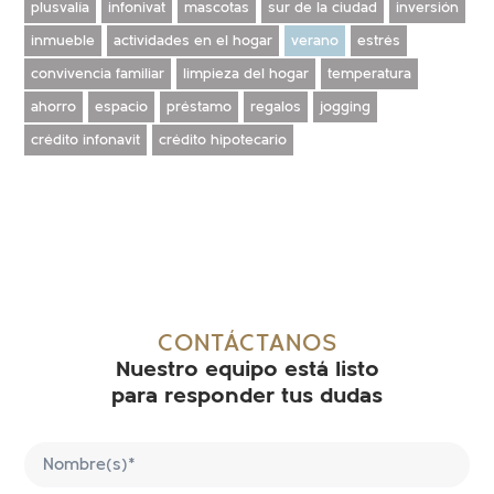
plusvalía
infonivat
mascotas
sur de la ciudad
inversión
inmueble
actividades en el hogar
verano
estrés
convivencia familiar
limpieza del hogar
temperatura
ahorro
espacio
préstamo
regalos
jogging
crédito infonavit
crédito hipotecario
SIN ENTRADAS
CONTÁCTANOS
Nuestro equipo está listo
para responder tus dudas