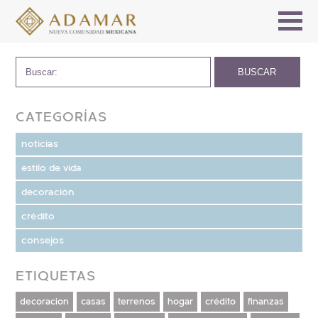
CATEGORÍAS
noticias
estilo de vida
decoración
crédito
consejos
ETIQUETAS
decoracion
casas
terrenos
hogar
crédito
finanzas